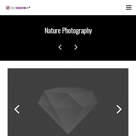
FEATURES
Nature Photography
WEBINAR
PUBCAST
SIGN UP NOW
LOGIN